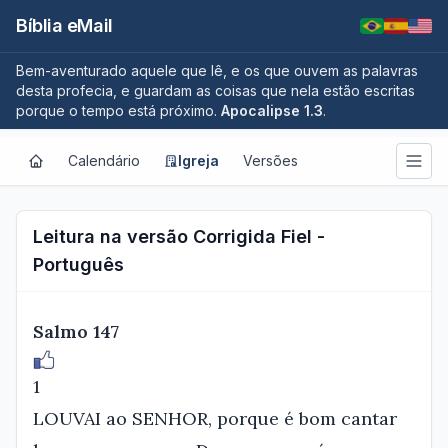
Bíblia eMail
Bem-aventurado aquele que lê, e os que ouvem as palavras
desta profecia, e guardam as coisas que nela estão escritas
porque o tempo está próximo.
Apocalipse 1.3
.
Calendário
Igreja
Versões
Leitura na versão Corrigida Fiel -
Português
Salmo 147
1
LOUVAI ao SENHOR, porque é bom cantar