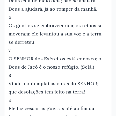
Deus está no meio dela; não se abalará.
Deus a ajudará, já ao romper da manhã.
6
Os gentios se embraveceram; os reinos se
moveram; ele levantou a sua voz e a terra
se derreteu.
7
O SENHOR dos Exércitos está conosco; o
Deus de Jacó é o nosso refúgio. (Selá.)
8
Vinde, contemplai as obras do SENHOR;
que desolações tem feito na terra!
9
Ele faz cessar as guerras até ao fim da