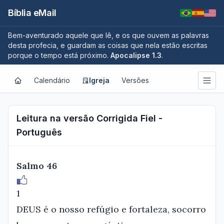
Bíblia eMail
Bem-aventurado aquele que lê, e os que ouvem as palavras
desta profecia, e guardam as coisas que nela estão escritas
porque o tempo está próximo.
Apocalipse 1.3
.
Calendário
Igreja
Versões
Leitura na versão Corrigida Fiel -
Português
Salmo 46
1
DEUS é o nosso refúgio e fortaleza, socorro