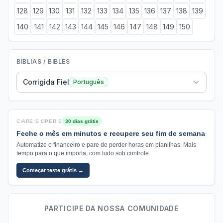
128
129
130
131
132
133
134
135
136
137
138
139
140
141
142
143
144
145
146
147
148
149
150
BÍBLIAS / BIBLES
Corrigida Fiel
Português
CIAREIS OPERIS
30 dias grátis
Feche o mês em minutos e recupere seu fim de semana
Automatize o financeiro e pare de perder horas em planilhas. Mais
tempo para o que importa, com tudo sob controle.
Começar teste grátis →
PARTICIPE DA NOSSA COMUNIDADE