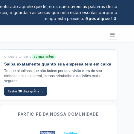
nturado aquele que lê, e os que ouvem as palavras desta
ecia, e guardam as coisas que nela estão escritas porque o
tempo está próximo.
Apocalipse 1.3
.
CIAREIS OPERIS
30 dias grátis
Saiba exatamente quanto sua empresa tem em caixa
Troque planilhas que não batem por uma visão clara do seu
dinheiro em tempo real, menos retrabalho e decisões mais
seguras.
Testar 30 dias grátis →
PARTICIPE DA NOSSA COMUNIDADE