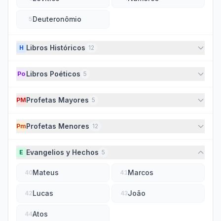
Deuteronômio
5
Libros Históricos
H
12
Libros Poéticos
Po
5
Profetas Mayores
PM
5
Profetas Menores
Pm
12
Evangelios y Hechos
E
5
Mateus
Marcos
40
41
Lucas
João
42
43
Atos
44