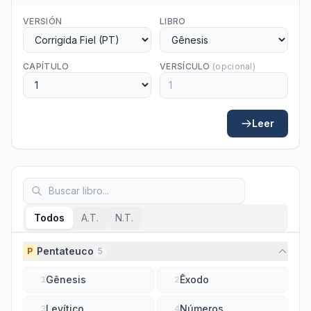
VERSIÓN
LIBRO
CAPÍTULO
VERSÍCULO
(opcional)
Leer
Todos
A.T.
N.T.
Pentateuco
P
5
Gênesis
Êxodo
1
2
Levítico
Números
3
4