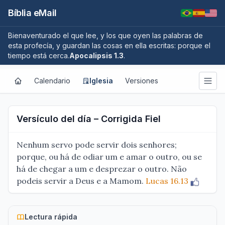
Bíblia eMail
Bienaventurado el que lee, y los que oyen las palabras de
esta profecía, y guardan las cosas en ella escritas: porque el
tiempo está cerca.
Apocalipsis 1.3
.
Calendario
Iglesia
Versiones
Versículo del día – Corrigida Fiel
Nenhum servo pode servir dois senhores;
porque, ou há de odiar um e amar o outro, ou se
há de chegar a um e desprezar o outro. Não
podeis servir a Deus e a Mamom.
Lucas 16.13
Lectura rápida