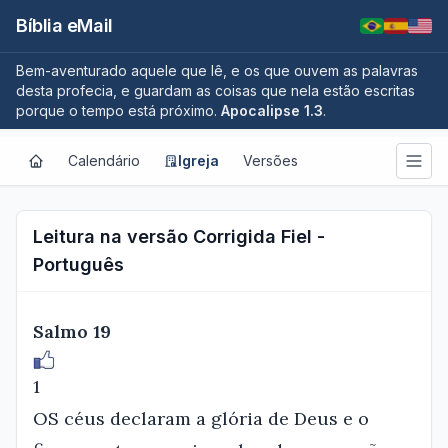
Bíblia eMail
Bem-aventurado aquele que lê, e os que ouvem as palavras
desta profecia, e guardam as coisas que nela estão escritas
porque o tempo está próximo.
Apocalipse 1.3
.
Calendário
Igreja
Versões
Leitura na versão Corrigida Fiel -
Português
Salmo 19
1
OS céus declaram a glória de Deus e o