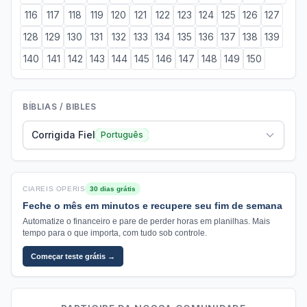
116
117
118
119
120
121
122
123
124
125
126
127
128
129
130
131
132
133
134
135
136
137
138
139
140
141
142
143
144
145
146
147
148
149
150
BÍBLIAS / BIBLES
Corrigida Fiel
Português
CIAREIS OPERIS
30 dias grátis
Feche o mês em minutos e recupere seu fim de semana
Automatize o financeiro e pare de perder horas em planilhas. Mais
tempo para o que importa, com tudo sob controle.
Começar teste grátis →