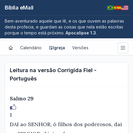
Bíblia eMail
Bem-aventurado aquele que lê, e os que ouvem as palavras
desta profecia, e guardam as coisas que nela estão escritas
porque o tempo está próximo.
Apocalipse 1.3
.
Calendário
Igreja
Versões
Leitura na versão Corrigida Fiel -
Português
Salmo 29
1
DAI ao SENHOR, ó filhos dos poderosos, dai