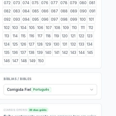
072
073
074
075
076
077
078
079
080
081
082
083
084
085
086
087
088
089
090
091
092
093
094
095
096
097
098
099
100
101
102
103
104
105
106
107
108
109
110
111
112
113
114
115
116
117
118
119
120
121
122
123
124
125
126
127
128
129
130
131
132
133
134
135
136
137
138
139
140
141
142
143
144
145
146
147
148
149
150
BÍBLIAS / BIBLES
Corrigida Fiel
Português
CIAREIS OPERIS
30 dias grátis