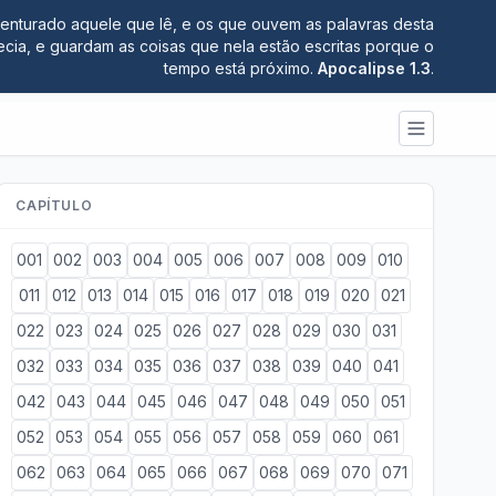
nturado aquele que lê, e os que ouvem as palavras desta
ecia, e guardam as coisas que nela estão escritas porque o
tempo está próximo.
Apocalipse 1.3
.
CAPÍTULO
001
002
003
004
005
006
007
008
009
010
011
012
013
014
015
016
017
018
019
020
021
022
023
024
025
026
027
028
029
030
031
032
033
034
035
036
037
038
039
040
041
042
043
044
045
046
047
048
049
050
051
052
053
054
055
056
057
058
059
060
061
062
063
064
065
066
067
068
069
070
071