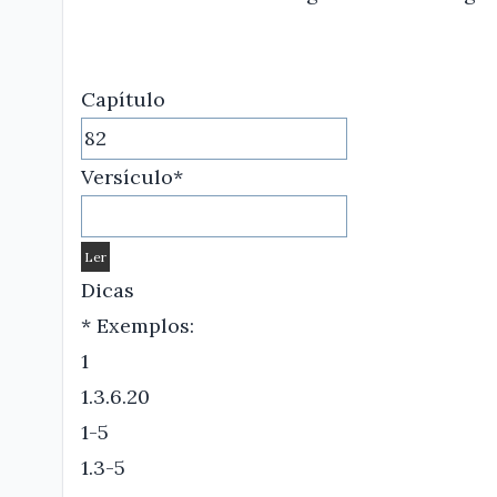
Capítulo
Versículo*
Dicas
* Exemplos:
1
1.3.6.20
1-5
1.3-5