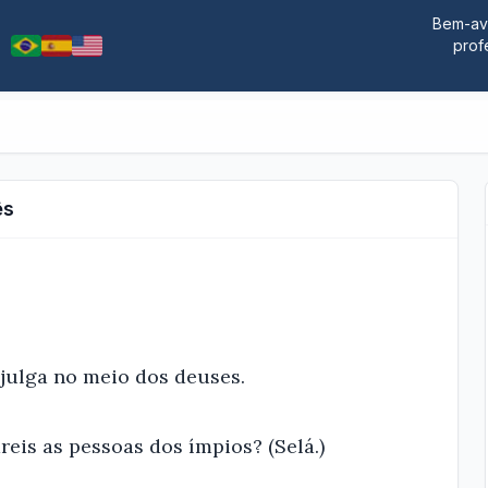
Bem-ave
prof
ês
julga no meio dos deuses.
reis as pessoas dos ímpios? (Selá.)