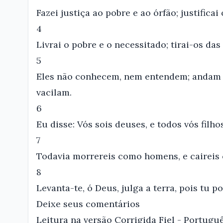
Fazei justiça ao pobre e ao órfão; justificai 
4
Livrai o pobre e o necessitado; tirai-os da
5
Eles não conhecem, nem entendem; andam e
vacilam.
6
Eu disse: Vós sois deuses, e todos vós filho
7
Todavia morrereis como homens, e caireis 
8
Levanta-te, ó Deus, julga a terra, pois tu p
Deixe seus comentários
Leitura na versão Corrigida Fiel - Portugu