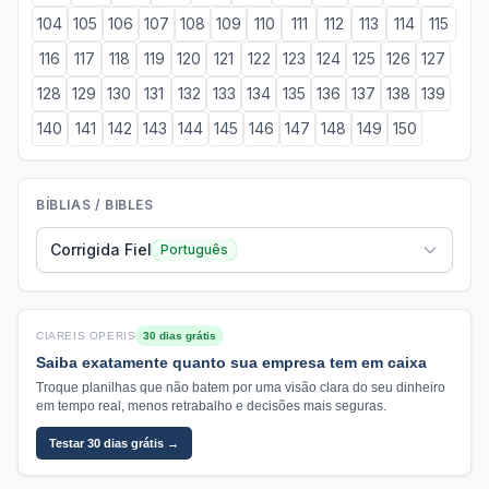
104
105
106
107
108
109
110
111
112
113
114
115
116
117
118
119
120
121
122
123
124
125
126
127
128
129
130
131
132
133
134
135
136
137
138
139
140
141
142
143
144
145
146
147
148
149
150
BÍBLIAS / BIBLES
Corrigida Fiel
Português
CIAREIS OPERIS
30 dias grátis
Saiba exatamente quanto sua empresa tem em caixa
Troque planilhas que não batem por uma visão clara do seu dinheiro
em tempo real, menos retrabalho e decisões mais seguras.
Testar 30 dias grátis →