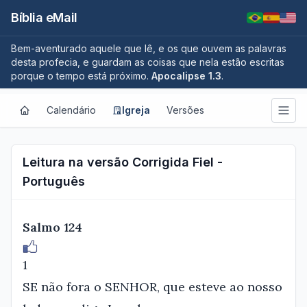
Bíblia eMail
Bem-aventurado aquele que lê, e os que ouvem as palavras
desta profecia, e guardam as coisas que nela estão escritas
porque o tempo está próximo.
Apocalipse 1.3
.
Calendário
Igreja
Versões
Leitura na versão Corrigida Fiel -
Português
Salmo 124
1
SE não fora o SENHOR, que esteve ao nosso