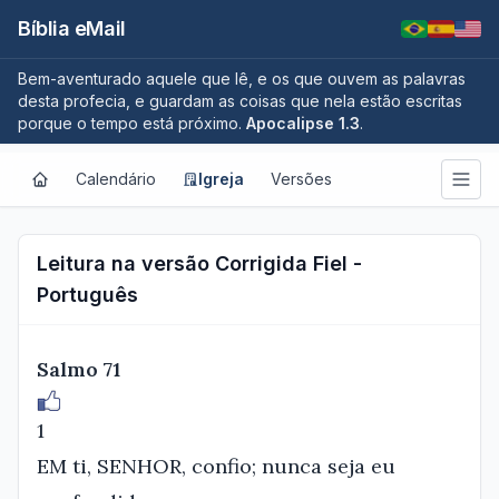
Bíblia eMail
Bem-aventurado aquele que lê, e os que ouvem as palavras
desta profecia, e guardam as coisas que nela estão escritas
porque o tempo está próximo.
Apocalipse 1.3
.
Calendário
Igreja
Versões
Leitura na versão Corrigida Fiel -
Português
Salmo 71
1
EM ti, SENHOR, confio; nunca seja eu