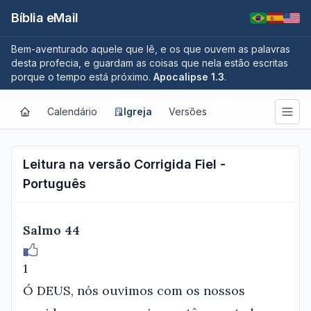
Bíblia eMail
Bem-aventurado aquele que lê, e os que ouvem as palavras
desta profecia, e guardam as coisas que nela estão escritas
porque o tempo está próximo.
Apocalipse 1.3
.
Calendário
Igreja
Versões
Leitura na versão Corrigida Fiel -
Português
Salmo 44
1
Ó DEUS, nós ouvimos com os nossos