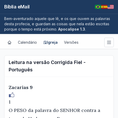
Bíblia eMail
Bem-aventurado aquele que lê, e os que ouvem as palavras
desta profecia, e guardam as coisas que nela estão escritas
porque o tempo está próximo.
Apocalipse 1.3
.
Calendário
Igreja
Versões
Leitura na versão Corrigida Fiel -
Português
Zacarias 9
1
O PESO da palavra do SENHOR contra a