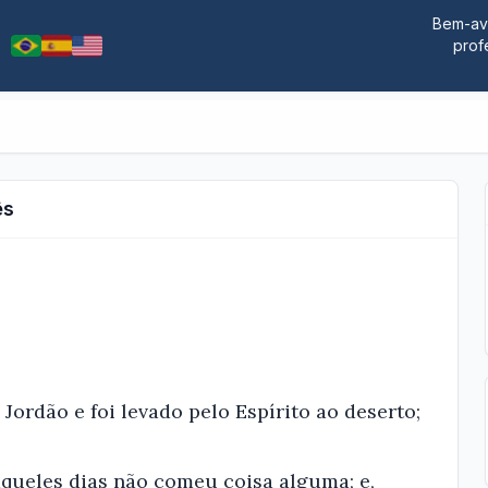
Bem-ave
prof
ês
 Jordão e foi levado pelo Espírito ao deserto;
naqueles dias não comeu coisa alguma; e,