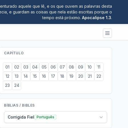
nturado aquele que lê, e os que ouvem as palavras desta
ecia, e guardam as coisas que nela estão escritas porque o
tempo está próximo.
Apocalipse 1.3
.
CAPÍTULO
01
02
03
04
05
06
07
08
09
10
11
12
13
14
15
16
17
18
19
20
21
22
23
24
BÍBLIAS / BIBLES
Corrigida Fiel
Português