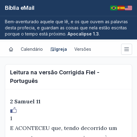
Bíblia eMail
Bem-aventurado aquele que lê, e os que ouvem as palavras
desta profecia, e guardam as coisas que nela estão escritas
porque o tempo está próximo.
Apocalipse 1.3
.
Calendário
Igreja
Versões
Leitura na versão Corrigida Fiel -
Português
2 Samuel 11
1
E ACONTECEU que, tendo decorrido um