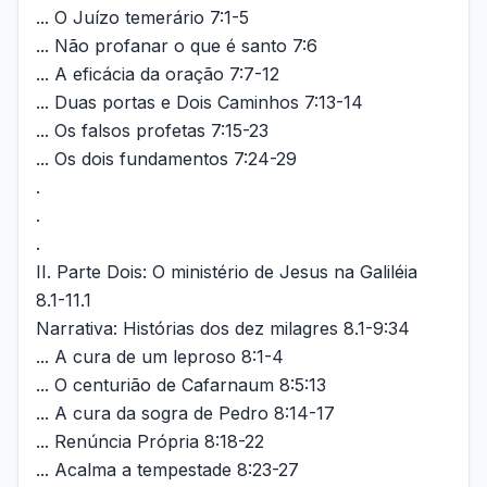
... O Juízo temerário 7:1-5
... Não profanar o que é santo 7:6
... A eficácia da oração 7:7-12
... Duas portas e Dois Caminhos 7:13-14
... Os falsos profetas 7:15-23
... Os dois fundamentos 7:24-29
.
.
.
II. Parte Dois: O ministério de Jesus na Galiléia
8.1-11.1
Narrativa: Histórias dos dez milagres 8.1-9:34
... A cura de um leproso 8:1-4
... O centurião de Cafarnaum 8:5:13
... A cura da sogra de Pedro 8:14-17
... Renúncia Própria 8:18-22
... Acalma a tempestade 8:23-27