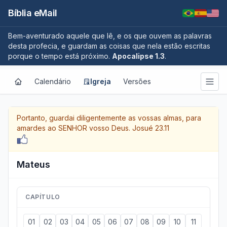
Bíblia eMail
Bem-aventurado aquele que lê, e os que ouvem as palavras
desta profecia, e guardam as coisas que nela estão escritas
porque o tempo está próximo.
Apocalipse 1.3
.
Calendário
Igreja
Versões
Portanto, guardai diligentemente as vossas almas, para
amardes ao SENHOR vosso Deus.
Josué 23.11
Mateus
CAPÍTULO
01
02
03
04
05
06
07
08
09
10
11