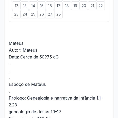
12
13
14
15
16
17
18
19
20
21
22
23
24
25
26
27
28
Mateus
Autor: Mateus
Data: Cerca de 50?75 dC
.
.
.
Esboço de Mateus
.
Prólogo: Genealogia e narrativa da infância 1.1-
2.23
genealogia de Jesus 1.1-17