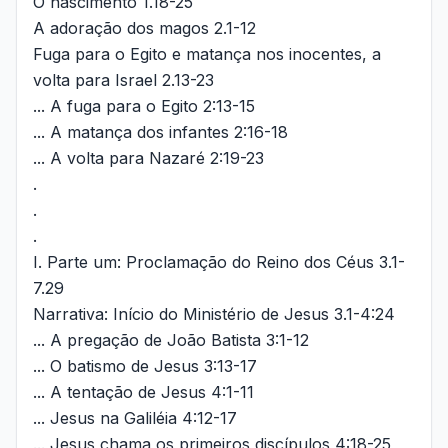
O nascimento 1.18-25
A adoração dos magos 2.1-12
Fuga para o Egito e matança nos inocentes, a
volta para Israel 2.13-23
... A fuga para o Egito 2:13-15
... A matança dos infantes 2:16-18
... A volta para Nazaré 2:19-23
.
.
.
I. Parte um: Proclamação do Reino dos Céus 3.1-
7.29
Narrativa: Início do Ministério de Jesus 3.1-4:24
... A pregação de João Batista 3:1-12
... O batismo de Jesus 3:13-17
... A tentação de Jesus 4:1-11
... Jesus na Galiléia 4:12-17
... Jesus chama os primeiros discípulos 4:18-25