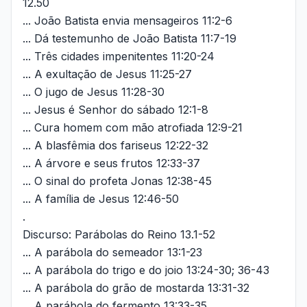
12.50
... João Batista envia mensageiros 11:2-6
... Dá testemunho de João Batista 11:7-19
... Três cidades impenitentes 11:20-24
... A exultação de Jesus 11:25-27
... O jugo de Jesus 11:28-30
... Jesus é Senhor do sábado 12:1-8
... Cura homem com mão atrofiada 12:9-21
... A blasfêmia dos fariseus 12:22-32
... A árvore e seus frutos 12:33-37
... O sinal do profeta Jonas 12:38-45
... A família de Jesus 12:46-50
.
Discurso: Parábolas do Reino 13.1-52
... A parábola do semeador 13:1-23
... A parábola do trigo e do joio 13:24-30; 36-43
... A parábola do grão de mostarda 13:31-32
... A parábola do fermento 13:33-35