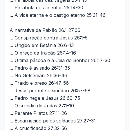
... Parábola das dez virgens 25:1-13
... Parábola dos talentos 25:14-30
... A vida eterna e o castigo eterno 25:31-46
.
A narrativa da Paixão 26.1-27.66
... Conspiração contra Jesus 26:1-5
... Ungido em Betânia 26:6-13
... O preço da traição 26:14-16
... Última páscoa e a Ceia do Senhor 26:17-30
... Pedro é avisado 26:31-35
... No Getsêmani 26:36-46
... Traído e preso 26:47-56
... Jesus perante o sinédrio 26:57-68
... Pedro nega a Jesus 26:69-75
... O suicídio de Judas 27:1-10
... Perante Pilatos 27:11-26
... Escarnecido pelos soldados 27:27-31
... A crucificação 27:32-56