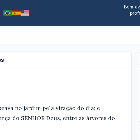
Bem-ave
prof
ês
ava no jardim pela viração do dia; e
ença do SENHOR Deus, entre as árvores do