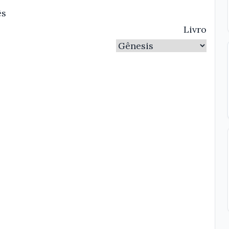
ês
Livro