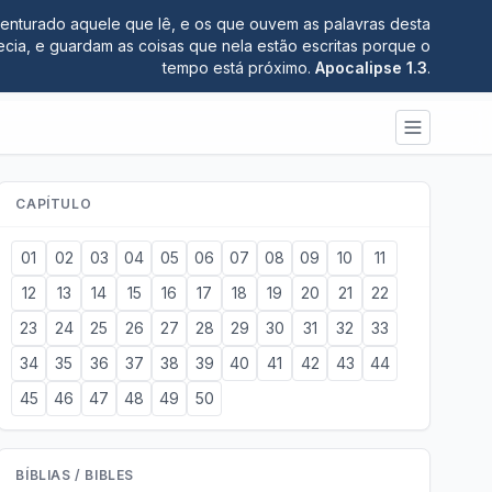
nturado aquele que lê, e os que ouvem as palavras desta
ecia, e guardam as coisas que nela estão escritas porque o
tempo está próximo.
Apocalipse 1.3
.
CAPÍTULO
01
02
03
04
05
06
07
08
09
10
11
12
13
14
15
16
17
18
19
20
21
22
23
24
25
26
27
28
29
30
31
32
33
34
35
36
37
38
39
40
41
42
43
44
45
46
47
48
49
50
BÍBLIAS / BIBLES