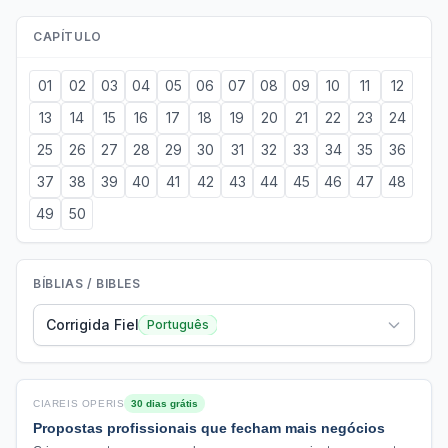
CAPÍTULO
01
02
03
04
05
06
07
08
09
10
11
12
13
14
15
16
17
18
19
20
21
22
23
24
25
26
27
28
29
30
31
32
33
34
35
36
37
38
39
40
41
42
43
44
45
46
47
48
49
50
BÍBLIAS / BIBLES
Corrigida Fiel
Português
CIAREIS OPERIS
30 dias grátis
Propostas profissionais que fecham mais negócios