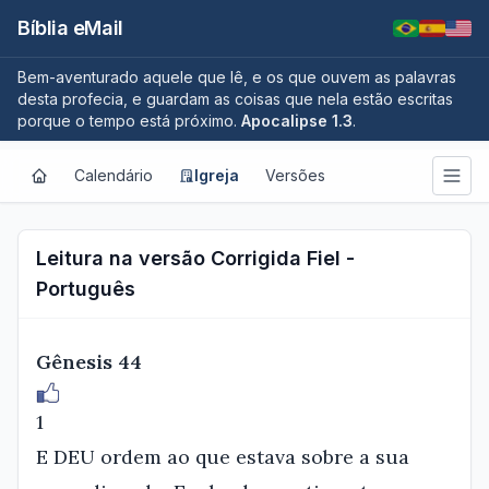
Bíblia eMail
Bem-aventurado aquele que lê, e os que ouvem as palavras
desta profecia, e guardam as coisas que nela estão escritas
porque o tempo está próximo.
Apocalipse 1.3
.
Calendário
Igreja
Versões
Leitura na versão Corrigida Fiel -
Português
Gênesis 44
1
E DEU ordem ao que estava sobre a sua