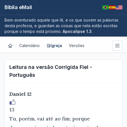
Bíblia eMail
Bem-aventurado aquele que lê, e os que ouvem as palavras
desta profecia, e guardam as coisas que nela estão escritas
porque o tempo está próximo.
Apocalipse 1.3
.
Calendário
Igreja
Versões
Leitura na versão Corrigida Fiel -
Português
Daniel 12
13
Tu, porém, vai até ao fim; porque