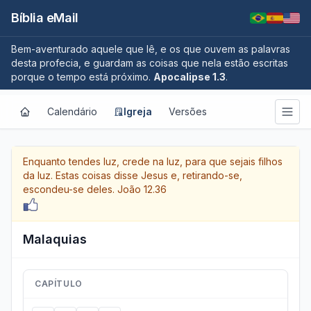
Bíblia eMail
Bem-aventurado aquele que lê, e os que ouvem as palavras
desta profecia, e guardam as coisas que nela estão escritas
porque o tempo está próximo.
Apocalipse 1.3
.
Calendário
Igreja
Versões
Enquanto tendes luz, crede na luz, para que sejais filhos
da luz. Estas coisas disse Jesus e, retirando-se,
escondeu-se deles.
João 12.36
Malaquias
CAPÍTULO