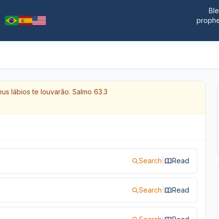
Ble
prophec
us lábios te louvarão.
Salmo 63.3
Search
|
Read
Search
|
Read