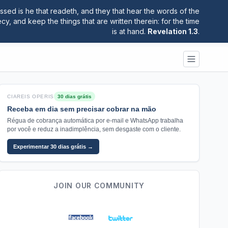
ssed is he that readeth, and they that hear the words of the
y, and keep the things that are written therein: for the time
is at hand.
Revelation 1.3
.
CIAREIS OPERIS
30 dias grátis
Receba em dia sem precisar cobrar na mão
Régua de cobrança automática por e-mail e WhatsApp trabalha
por você e reduz a inadimplência, sem desgaste com o cliente.
Experimentar 30 dias grátis →
JOIN OUR COMMUNITY