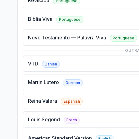
Revisada
Portuguese
Bíblia Viva
Portuguese
Novo Testamento — Palavra Viva
Portuguese
OUTRA
VTD
Danish
Martin Lutero
German
Reina Valera
Espanish
Louis Segond
Frech
American Standard Version
English