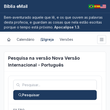
Bíblia eMail
Bem-aventurado aquele que lê, e os que ouvem as palavras
desta profecia, e guardam as coisas que nela estão escritas
porque o tempo está próximo.
Apocalipse 1.3
.
Calendário
Igreja
Versões
Pesquisa na versão Nova Versão
Internacional - Português
Pesquisar
FILTRO