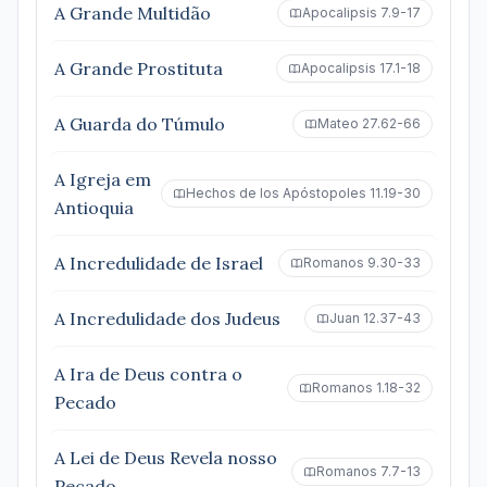
A Grande Multidão
Apocalipsis 7.9-17
A Grande Prostituta
Apocalipsis 17.1-18
A Guarda do Túmulo
Mateo 27.62-66
A Igreja em
Hechos de los Apóstopoles 11.19-30
Antioquia
A Incredulidade de Israel
Romanos 9.30-33
A Incredulidade dos Judeus
Juan 12.37-43
A Ira de Deus contra o
Romanos 1.18-32
Pecado
A Lei de Deus Revela nosso
Romanos 7.7-13
Pecado