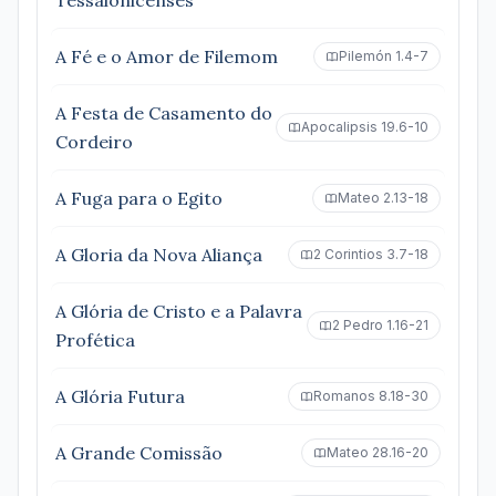
Tessalonicenses
A Fé e o Amor de Filemom
Pilemón 1.4-7
A Festa de Casamento do
Apocalipsis 19.6-10
Cordeiro
A Fuga para o Egito
Mateo 2.13-18
A Gloria da Nova Aliança
2 Corintios 3.7-18
A Glória de Cristo e a Palavra
2 Pedro 1.16-21
Profética
A Glória Futura
Romanos 8.18-30
A Grande Comissão
Mateo 28.16-20