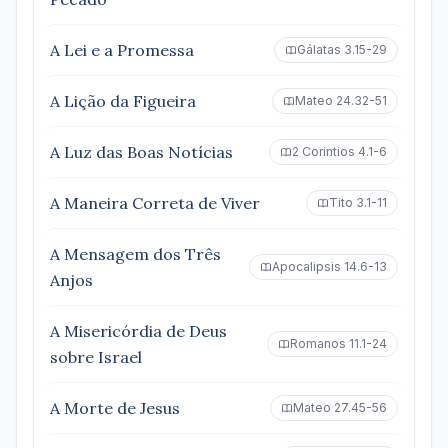
A Lei e a Promessa
Gálatas 3.15-29
A Lição da Figueira
Mateo 24.32-51
A Luz das Boas Notícias
2 Corintios 4.1-6
A Maneira Correta de Viver
Tito 3.1-11
A Mensagem dos Três
Apocalipsis 14.6-13
Anjos
A Misericórdia de Deus
Romanos 11.1-24
sobre Israel
A Morte de Jesus
Mateo 27.45-56