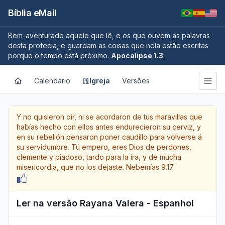
Bíblia eMail
Bem-aventurado aquele que lê, e os que ouvem as palavras
desta profecia, e guardam as coisas que nela estão escritas
porque o tempo está próximo.
Apocalipse 1.3
.
Calendário
Igreja
Versões
Y no quisieron oir, ni se acordaron de tus maravillas que
habías hecho con ellos antes endurecieron su cerviz, y
en su rebelión pensaron poner caudillo para volverse á
su servidumbre. Tú empero, eres Dios de perdones,
clemente y piadoso, tardo para la ira, y de mucha
misericordia, que no los dejaste.
Nebemías 9.17
Ler na versão Rayana Valera - Espanhol